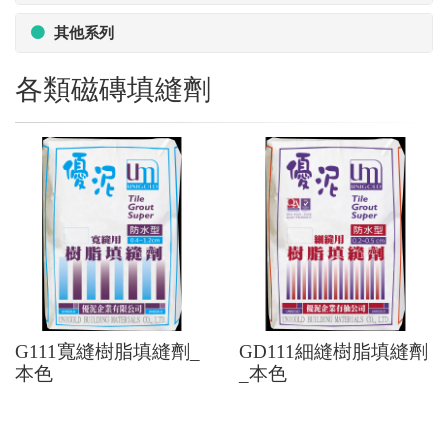
其他系列
各類磁磚填縫劑
G111寬縫樹脂填縫劑_
GD111細縫樹脂填縫劑
本色
_本色