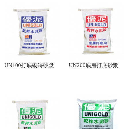
UN100打底砌磚砂漿
UN200底層打底砂漿