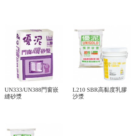
UN333/UN388門窗嵌
L210 SBR高黏度乳膠
縫砂漿
沙漿