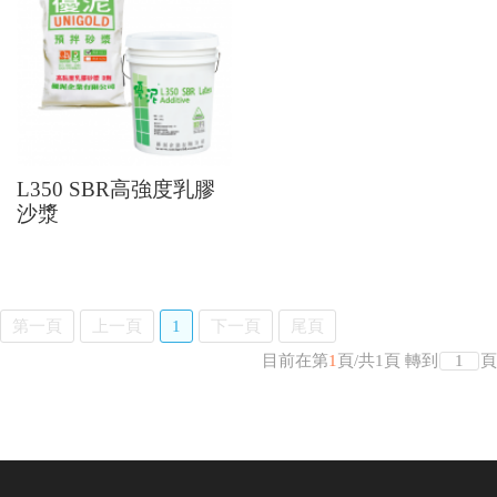
L350 SBR高強度乳膠
沙漿
第一頁
上一頁
1
下一頁
尾頁
目前在第
1
頁
/
共
1
頁
轉到
頁