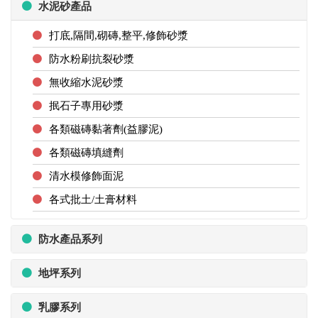
水泥砂產品
打底,隔間,砌磚,整平,修飾砂漿
防水粉刷抗裂砂漿
無收縮水泥砂漿
抿石子專用砂漿
各類磁磚黏著劑(益膠泥)
各類磁磚填縫劑
清水模修飾面泥
各式批土/土膏材料
防水產品系列
地坪系列
乳膠系列