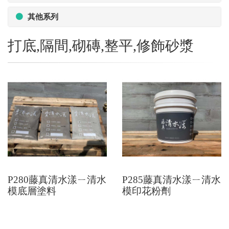
其他系列
打底,隔間,砌磚,整平,修飾砂漿
P280藤真清水漾ㄧ清水
P285藤真清水漾ㄧ清水
模底層塗料
模印花粉劑