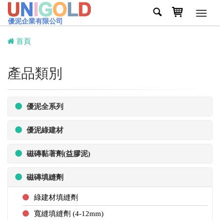
Toggl
優泥企業有限公司
navig
首頁
產品類別
優泥全系列
優泥綠建材
磁磚黏著劑(益膠泥)
磁磚填縫劑
綠建材填縫劑
寬縫填縫劑 (4-12mm)