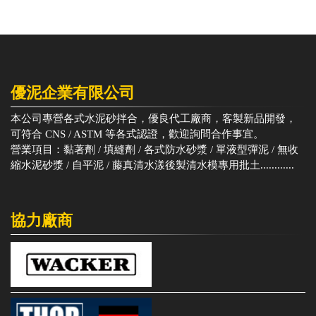
優泥企業有限公司
本公司專營各式水泥砂拌合，優良代工廠商，客製新品開發，
可符合 CNS / ASTM 等各式認證，歡迎詢問合作事宜。
營業項目：黏著劑 / 填縫劑 / 各式防水砂漿 / 單液型彈泥 / 無收
縮水泥砂漿 / 自平泥 / 藤真清水漾後製清水模專用批土............
協力廠商