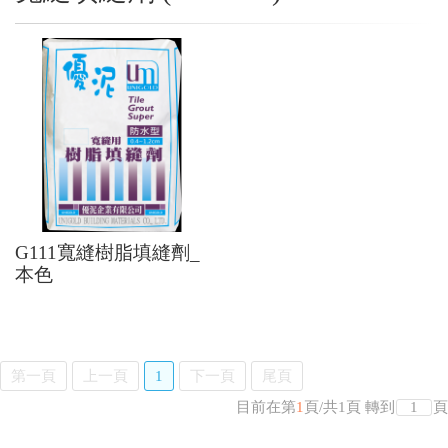
G111寬縫樹脂填縫劑_
本色
第一頁
上一頁
1
下一頁
尾頁
目前在第
1
頁
/
共
1
頁
轉到
頁