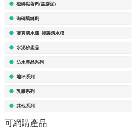
磁磚黏著劑(益膠泥)
磁磚填縫劑
藤真清水漾_後製清水模
水泥砂產品
防水產品系列
地坪系列
乳膠系列
其他系列
可網購產品