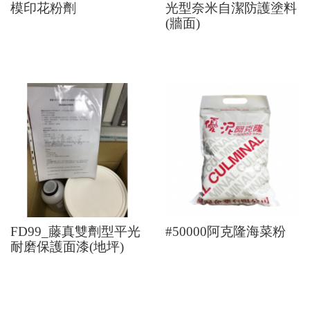
模印花粉劑
光型奈米自潔防護塗料
(牆面)
FD99_藤真雙劑型平光
#50000阿克隆海菜粉
耐磨保護面漆(地坪)