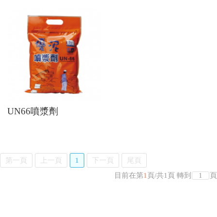
UN66噴漿劑
第一頁
上一頁
1
下一頁
尾頁
目前在第
1
頁
/
共
1
頁
轉到
頁