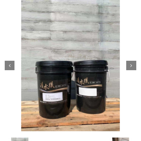
Prev
Next