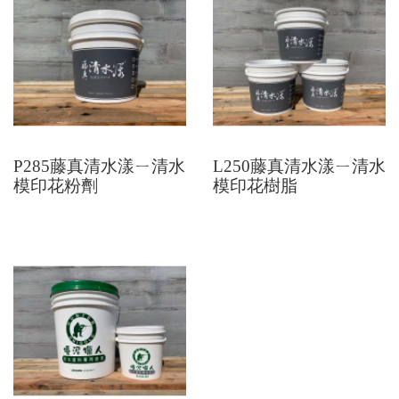
P285藤真清水漾ㄧ清水
L250藤真清水漾ㄧ清水
模印花粉劑
模印花樹脂