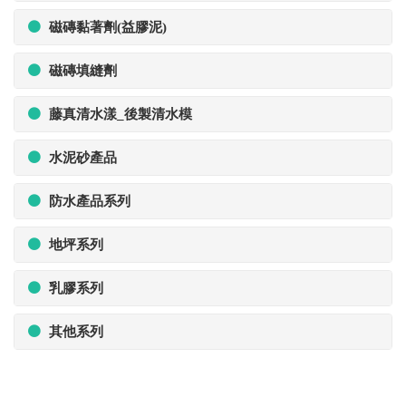
磁磚黏著劑(益膠泥)
磁磚填縫劑
藤真清水漾_後製清水模
水泥砂產品
防水產品系列
地坪系列
乳膠系列
其他系列