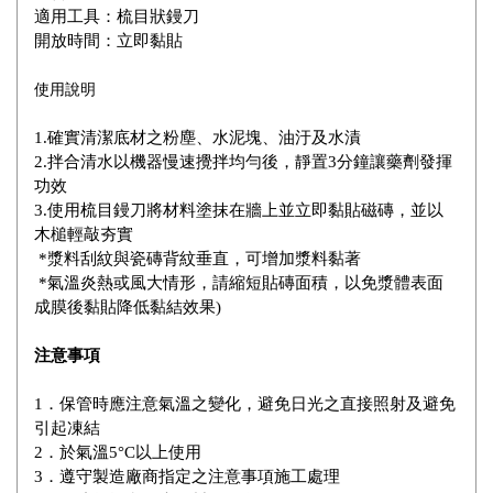
適用工具：梳目狀鏝刀
開放時間：立即黏貼
使用說明
1.確實清潔底材之粉塵、水泥塊、油汙及水漬
2.拌合清水以機器慢速攪拌均勻後，靜置3分鐘讓藥劑發揮
功效
3.使用梳目鏝刀將材料塗抹在牆上並立即黏貼磁磚，並以
木槌輕敲夯實
*漿料刮紋與瓷磚背紋垂直，可增加漿料黏著
*氣溫炎熱或風大情形，請縮短貼磚面積，以免漿體表面
成膜後黏貼降低黏結效果)
注意事項
1．保管時應注意氣溫之變化，避免日光之直接照射及避免
引起凍結
2．於氣溫5°C以上使用
3．遵守製造廠商指定之注意事項施工處理