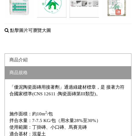
點擊圖片可瀏覽大圖
商品介紹
商品規格
「優泥陶瓷面磚用接著劑」通過綠建材標章，是 接著力符
合國家標準(CNS 12611 :陶瓷面磚第III類型)。
2
施作面積：約10m
/包
拌合水量：7-7.5 KG/包（用水量28%至30%）
使用範圍：丁掛磚、小口磚、馬賽克磚
適合基材：混凝土