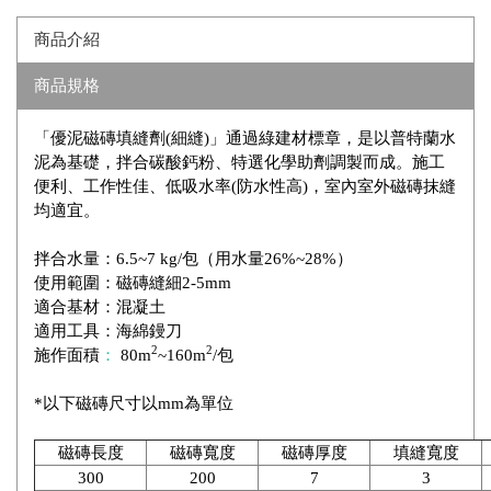
商品介紹
商品規格
「優泥磁磚填縫劑(細縫)」通過綠建材標章，是以普特蘭水
泥為基礎，拌合碳酸鈣粉、特選化學助劑調製而成。施工
便利、工作性佳、低吸水率(防水性高)，室內室外磁磚抹縫
均適宜。
拌合水量：6.5~7 kg/包（用水量26%~28%）
使用範圍：磁磚縫細2-5mm
適合基材：混凝土
適用工具：海綿鏝刀
2
2
施作面積
：
80m
~160m
/包
*以下磁磚尺寸以mm為單位
磁磚長度
磁磚寬度
磁磚厚度
填縫寬度
300
200
7
3