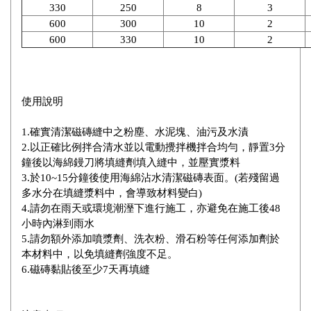
330
250
8
3
600
300
10
2
600
330
10
2
使用說明
1.確實清潔磁磚縫中之粉塵、水泥塊、油污及水漬
2.以正確比例拌合清水並以電動攪拌機拌合均勻，靜置3分
鐘後以海綿鏝刀將填縫劑填入縫中，並壓實漿料
3.於10~15分鐘後使用海綿沾水清潔磁磚表面。(若殘留過
多水分在填縫漿料中，會導致材料變白)
4.請勿在雨天或環境潮溼下進行施工，亦避免在施工後48
小時內淋到雨水
5.請勿額外添加噴漿劑、洗衣粉、滑石粉等任何添加劑於
本材料中，以免填縫劑強度不足。
6.磁磚黏貼後至少7天再填縫