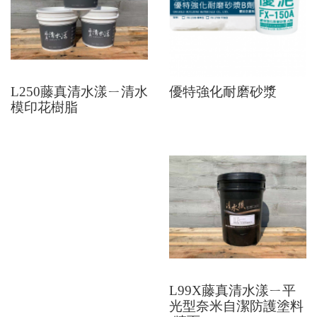
L250藤真清水漾ㄧ清水
優特強化耐磨砂漿
模印花樹脂
L99X藤真清水漾ㄧ平
光型奈米自潔防護塗料