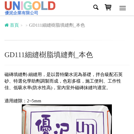
Toggl
優泥企業有限公司
navig
首頁
GD111細縫樹脂填縫劑_本色
GD111細縫樹脂填縫劑_本色
磁磚填縫劑-細縫用，是以普特蘭水泥為基礎，拌合級配石英
砂、特選化學助劑調製而成，色彩多樣，施工便利、工作性
佳、低吸水率(防水性高)，室內室外磁磚抹縫均適宜。
適用縫隙：2~5mm