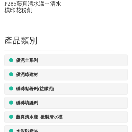
P285藤真清水漾ㄧ清水
模印花粉劑
產品類別
優泥全系列
優泥綠建材
磁磚黏著劑(益膠泥)
磁磚填縫劑
藤真清水漾_後製清水模
水泥砂產品