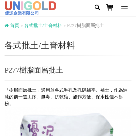
Toggl
優泥企業有限公司
navig
首頁
各式批土/土膏材料
P277樹脂面層批土
各式批土/土膏材料
P277樹脂面層批土
「樹脂面層批土」適用於各式毛孔及孔隙補平、補土，作為油
漆的前一道工序。無毒、抗乾縮、施作方便、保水性佳不起
粉。