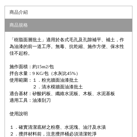
商品介紹
商品規格
「樹脂面層批土」適用於各式毛孔及孔隙補平、補土，作
為油漆的前一道工序。無毒、抗乾縮、施作方便、保水性
佳不起粉。
施作面積：約15m2/包
拌合水量：9 KG/包（水灰比45%）
使用範圍：１．粉光牆面油漆批土
２．清水模牆面油漆批土
適合基材：矽酸鈣板、纖維水泥板、木板、水泥基板
適用工具：油漆刮刀
使用說明
１．確實清潔底材之粉塵、水泥塊、油汙及水漬
２．攪拌材料前，注意攪拌桶必須清潔乾淨