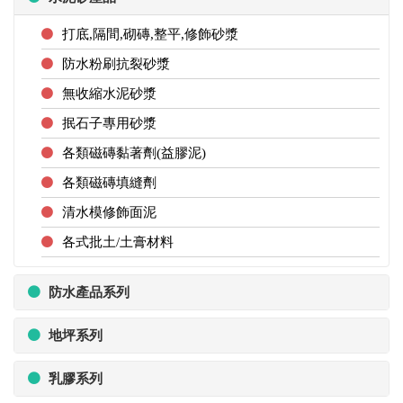
打底,隔間,砌磚,整平,修飾砂漿
防水粉刷抗裂砂漿
無收縮水泥砂漿
抿石子專用砂漿
各類磁磚黏著劑(益膠泥)
各類磁磚填縫劑
清水模修飾面泥
各式批土/土膏材料
防水產品系列
地坪系列
乳膠系列