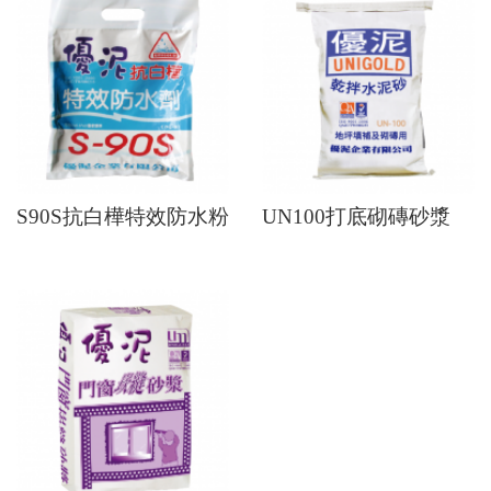
S90S抗白樺特效防水粉
UN100打底砌磚砂漿