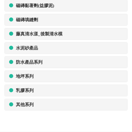
磁磚黏著劑(益膠泥)
磁磚填縫劑
藤真清水漾_後製清水模
水泥砂產品
防水產品系列
地坪系列
乳膠系列
其他系列