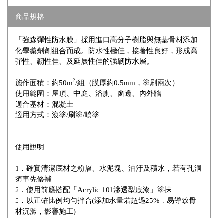
商品規格
「強森彈性防水膜」採用進口高分子樹脂與無基骨材添加
化學藥劑劑組合而成。防水性極佳，接著性良好，形成高
彈性、韌性佳、及延展性佳的強韌防水層。
2
施作面積：約50m
/組（膜厚約0.5mm，塗刷兩次）
使用範圍：屋頂、中庭、浴廁、窗邊、內外牆
適合基材：混凝土
適用方式：滾塗/刷塗/噴塗
使用說明
1．確實清潔底材之粉層、水泥塊、油汙及積水，若有孔洞
須事先修補
2．使用前應搭配「Acrylic 101滲透型底漆」塗抹
3．以正確比例均勻拌合(添加水量若超過25%，易導致骨
材沉澱，影響施工)