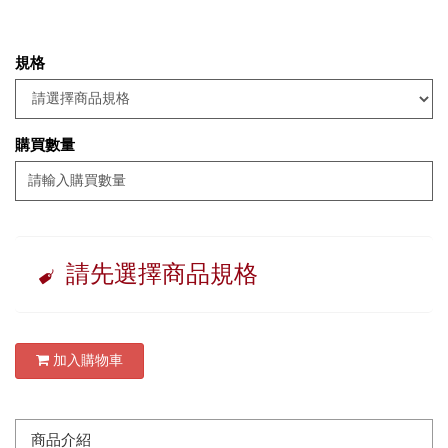
規格
購買數量
請先選擇商品規格
加入購物車
商品介紹