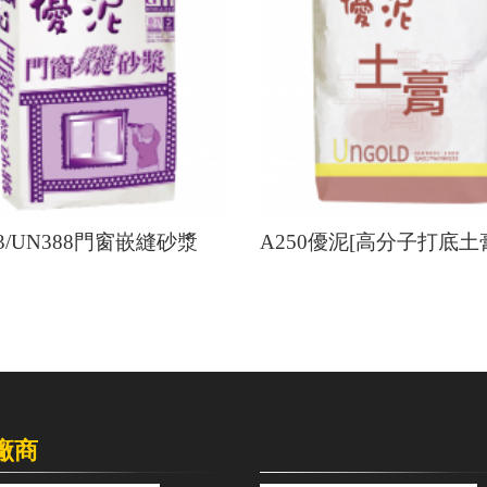
33/UN388門窗嵌縫砂漿
A250優泥[高分子打底土
廠商