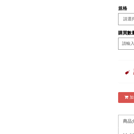
規格
購買數
加
商品