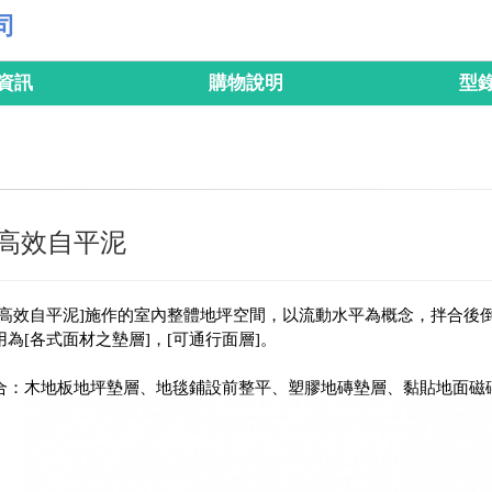
司
資訊
購物說明
型
高效自平泥
泥高效自平泥]施作的室內整體地坪空間，以流動水平為概念，拌合後
為[各式面材之墊層]，[可通行面層]。
合：木地板地坪墊層、地毯鋪設前整平、塑膠地磚墊層、黏貼地面磁