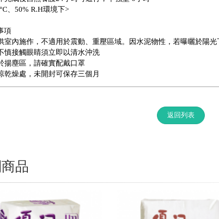
°C、50% R.H環境下>
事項
 僅供室內施作，不適用於震動、重壓區域。因水泥物性，若曝曬於陽
 若不慎接觸眼睛須立即以清水沖洗
 位於揚塵區，請確實配戴口罩
 陰涼乾燥處，未開封可保存三個月
返回列表
關商品