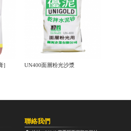
膏]
UN400面層粉光沙漿
聯絡我們