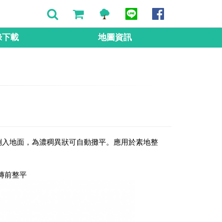
錄下載
地圖資訊
倒入地面，為濃稠異狀可自動攤平。應用於素地整
磚前整平