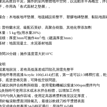
優泥高效自平泥」施作的室內整體地坪空間，以流動水平為概念，拌
平，作用為「各式面材之墊層」。
場合：木地板地坪墊層、地毯鋪設前整平、塑膠地磚墊層、黏貼地面
：普特蘭水泥、級配石英砂、高聚合樹脂、其他化學添加劑
量：5 kg/包(用水量20%)
2
面積：厚度3mm可施作4m
/包（建議厚度3mm）
基材：地面混凝土、水泥基材地面
時間20分鐘；施作溫度需大於10°C
說明
 確認素地狀況，若有高低落差或凹陷孔洞需先整平
使用地坪專用底漆Acrylic 100(L414)打底，第一道可以1:3稀釋
等。底塗塗佈完善，可降低空鼓問題。
 將正確比例拌合粉劑與樹脂，使用電動機械以慢速500rpm攪拌均勻
天氣炎熱時可使用涼水或冰水拌合粉體，以增加工作性
 漿料均勻倒入施作區域，使用定高器將漿料推至設定厚度，
 使用針輪滾動漿面消除氣孔，最後以軟鏝刀粉平漿體表面
 施作完成後自然養護24小時可通行；早強型 6小時