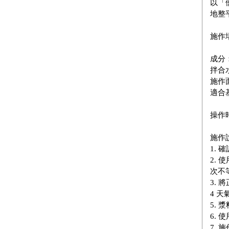
以「
地整
施作
成分
拌合水
施作
適合
操作
施作
1.
2. 
次不
3.
4 
5.
6.
7.