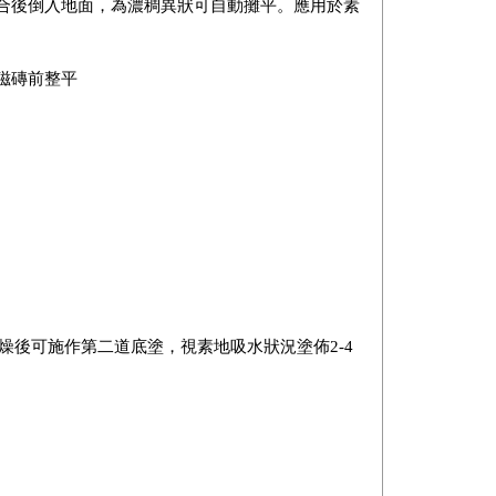
合後倒入地面，為濃稠異狀可自動攤平。應用於素
磁磚前整平
打底，乾燥後可施作第二道底塗，視素地吸水狀況塗佈2-4