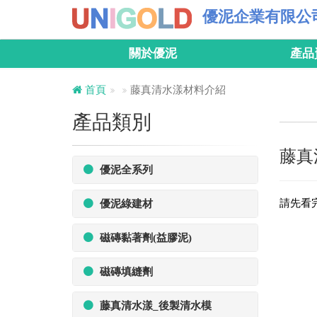
優泥企業有限公
關於優泥
產品
首頁
藤真清水漾材料介紹
產品類別
藤真
優泥全系列
請先看
優泥綠建材
磁磚黏著劑(益膠泥)
磁磚填縫劑
藤真清水漾_後製清水模