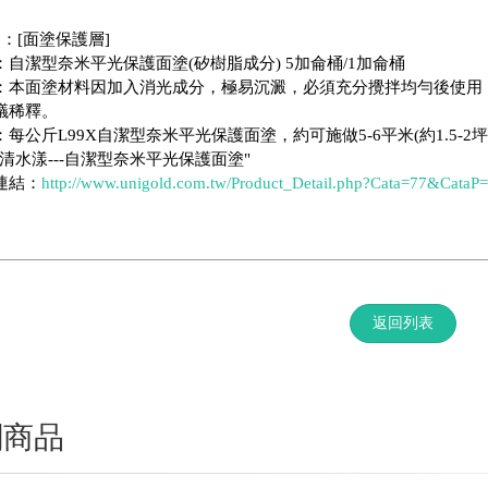
5：[面塗保護層]
：自潔型奈米平光保護面塗(矽樹脂成分) 5加侖桶/1加侖桶
：本面塗材料因加入消光成分，極易沉澱，必須充分攪拌均勻後使用
議稀釋。
每公斤L99X自潔型奈米平光保護面塗，約可施做5-6平米(約1.5-2坪
真清水漾---自潔型奈米平光保護面塗"
連結：
http://www.unigold.com.tw/Product_Detail.php?Cata=77&CataP
返回列表
關商品