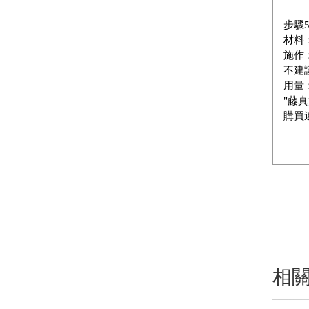
步驟
材料
施作
不建
用量：
"藤
購買
相