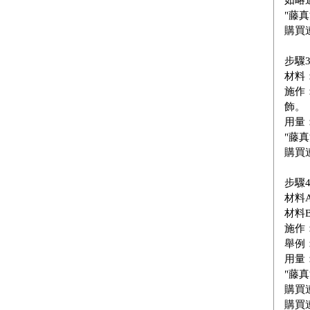
"藤真
購買
步驟3
材料：
施作
飾。
用量：
"藤真
購買
步驟4
材料A
材料B
施作
舉例
用量：
"藤真
購買
購買