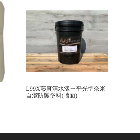
L99X藤真清水漾ㄧ平光型奈米
自潔防護塗料(牆面)