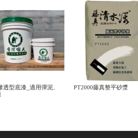
1滲透型底漆_適用彈泥、
PT2000藤真整平砂漿
模