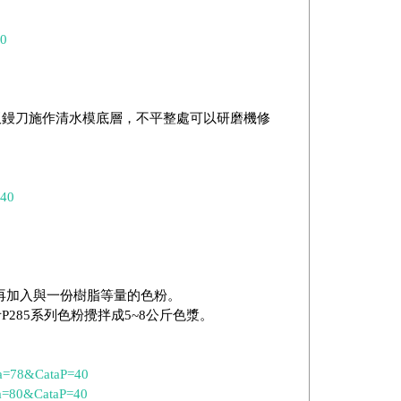
40
平板鏝刀施作清水模底層，不平整處可以研磨機修
=40
後再加入與一份樹脂等量的色粉。
P285系列色粉攪拌成5~8公斤色漿。
ata=78&CataP=40
ta=80&CataP=40