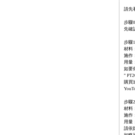
請先
步驟
先確
步驟1
材料：
施作
用量
如要
" P
購買
You
步驟2
材料
施作
用量：
請依
如略