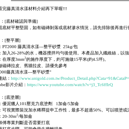
看完藤真清水漾材料介紹再下單喔!!!
0：[底材確認與準備]
認底材平整堅固，如有磁磚剝落或底材滲水情況，請先排除後再進行
：[整平層]
PT2000 藤真清水漾---整平砂漿 25kg/包
：加入26-28%的水，機器攪拌均勻後使用。本產品加入纖維絲，以
2
：在厚度3mm
的施作厚度下，約可施做15平米(約4.5坪)。
做磁磚拉皮、舊牆拉皮、請優先參考
T2000藤真清水漾---整平砂漿"
連結：
http://www.unigold.com.tw/Product_Detail.php?Cata=91&CataP
Tobe影片介紹：
https://www.youtube.com/watch?v=j3_Tc6ffIrQ
：[底塗層]
：優泥獵人101壓克力底塗劑 1加侖/5加侖
：可視實際裝況加水稀釋提申工作性，最多不超過50%。可以噴塗
2
20-30m
/每加侖
師傅專業判斷是否需要打底
過打底步驟，可能會發生撥離現象