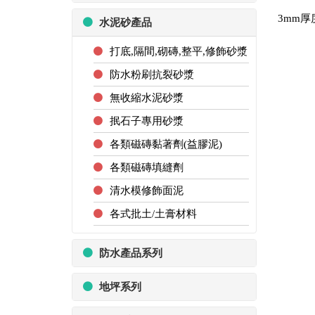
3mm厚
水泥砂產品
打底,隔間,砌磚,整平,修飾砂漿
防水粉刷抗裂砂漿
無收縮水泥砂漿
抿石子專用砂漿
各類磁磚黏著劑(益膠泥)
各類磁磚填縫劑
清水模修飾面泥
各式批土/土膏材料
防水產品系列
地坪系列