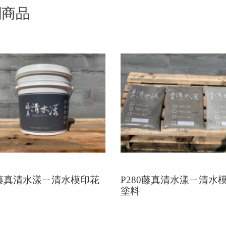
關商品
5藤真清水漾ㄧ清水模印花
P280藤真清水漾ㄧ清水
塗料