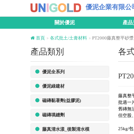
優泥企業有限公
關於優泥
產品
首頁
各式批土/土膏材料
PT2000藤真整平砂漿
產品類別
各式
優泥全系列
PT
優泥綠建材
藤真整
磁磚黏著劑(益膠泥)
批過一
舊磚無
磁磚填縫劑
但空股
25kg/包
藤真清水漾_後製清水模