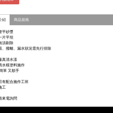
介紹
商品規格
整平砂漿
一片平坦
無須剔除
股、撥離、漏水狀況需先行排除
藤真清水漾
清水模塗料施作
 簡單 又順手
司有配合施作工班
施工
請來電詢問