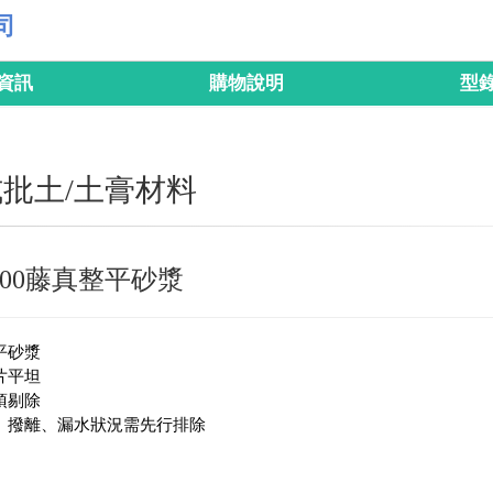
司
資訊
購物說明
型
批土/土膏材料
2000藤真整平砂漿
平砂漿
片平坦
須剔除
、撥離、漏水狀況需先行排除