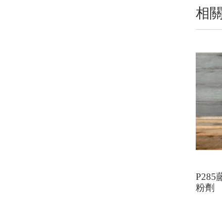
相
P28
粉劑