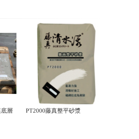
模底層
PT2000藤真整平砂漿