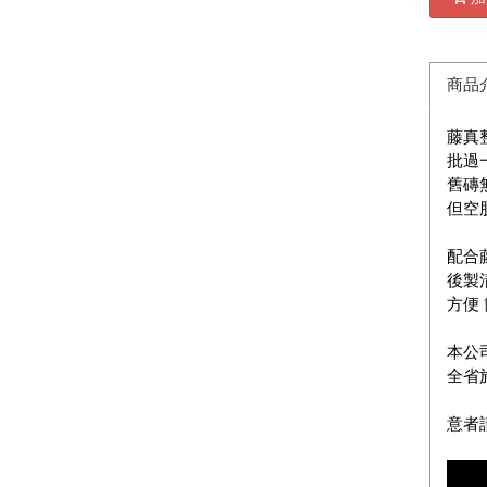
商品
藤真
批過
舊磚
但空
配合
後製
方便
本公
全省
意者