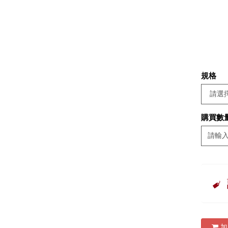
規格
購買數
加