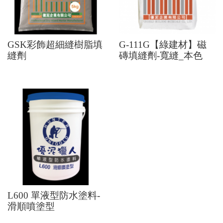
GSK彩飾超細縫樹脂填
G-111G【綠建材】磁
縫劑
磚填縫劑-寬縫_本色
L600 單液型防水塗料-
滑順噴塗型