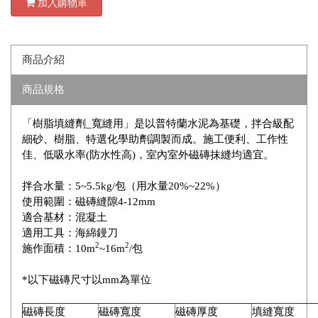
加入購物車
商品介紹
商品規格
「樹脂填縫劑_寬縫用」是以普特蘭水泥為基礎，拌合級配
細砂、樹脂、特選化學助劑調製而成。施工便利、工作性
佳、低吸水率(防水性高)，室內室外磁磚抹縫均適宜。
拌合水量：5~5.5kg/包（用水量20%~22%）
使用範圍：磁磚縫隙4-12mm
適合基材：混凝土
適用工具：海綿鏝刀
2
2
施作面積：10m
~16m
/包
*以下磁磚尺寸以mm為單位
磁磚長度
磁磚寬度
磁磚厚度
填縫寬度